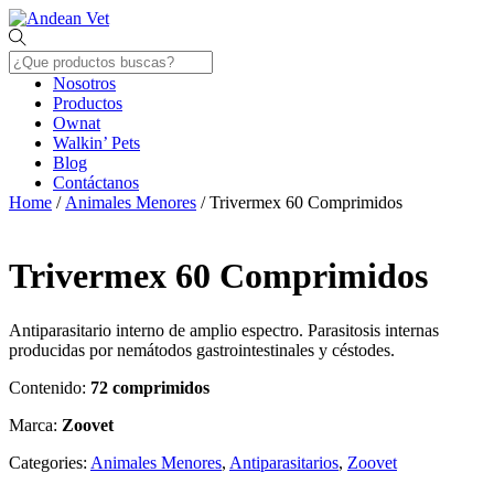
Skip
Menu
to
content
Nosotros
Productos
Ownat
Walkin’ Pets
Blog
Contáctanos
Close
Home
/
Animales Menores
/ Trivermex 60 Comprimidos
Menu
Trivermex 60 Comprimidos
Antiparasitario interno de amplio espectro. Parasitosis internas
producidas por nemátodos gastrointestinales y céstodes.
Contenido:
72 comprimidos
Marca:
Zoovet
Categories:
Animales Menores
,
Antiparasitarios
,
Zoovet